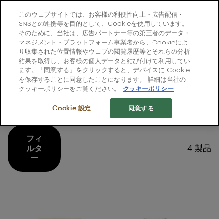
L'Oréal Professionnel Paris
このウェブサイトでは、お客様の利便性向上・広告配信・
Site Menu
SNSとの連携等を目的として、Cookieを使用しています。
そのために、当社は、広告パートナー等の第三者のデータ・
ホーム
>
すべての製品
>
ヘアケア
>
アブソルートR. ゴールド
マネジメント・プラットフォーム事業者から、Cookieによ
り収集された位置情報やウェブの閲覧履歴等とそれらの分析
結果を取得し、お客様の個人データと結び付けて利用してい
ます。「同意する」をクリックすると、デバイスに Cookie
を保存することに同意したことになります。 詳細は当社の
クッキーポリシーをご覧ください。
クッキーポリシー
アブソルートR. ゴールド
Cookie 設定
同意する
フィ
4 製品
ルタ
ー