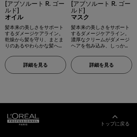
[アブソルート R. ゴー
[アブソルート R. ゴー
ルド]
ルド]
オイル
マスク
髪本来の美しさをサポート
髪本来の美しさをサポート
するダメージケアライン。
するダメージケアライン。
乾燥から髪を守り、まとま
濃厚なクリームがダメージ
りのあるやわらかな髪へと
ヘアを包み込み、しっかり
仕上げる。
と補強・補修。しなやかで
輝きのある仕上がりへと導
く。 ヘアタイプによってコ
詳細を見る
詳細を見る
ンディショナーかマスクか
選べます。
トップに戻る