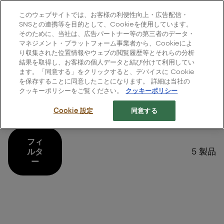
L'Oréal Professionnel Paris
このウェブサイトでは、お客様の利便性向上・広告配信・
Site Menu
SNSとの連携等を目的として、Cookieを使用しています。
そのために、当社は、広告パートナー等の第三者のデータ・
ホーム
>
すべての製品
>
ヘアカラー
>
アルーリア
マネジメント・プラットフォーム事業者から、Cookieによ
り収集された位置情報やウェブの閲覧履歴等とそれらの分析
結果を取得し、お客様の個人データと結び付けて利用してい
ます。「同意する」をクリックすると、デバイスに Cookie
を保存することに同意したことになります。 詳細は当社の
クッキーポリシーをご覧ください。
クッキーポリシー
アルーリア
Cookie 設定
同意する
フィ
5 製品
ルタ
ー