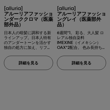
[alluria]
[alluria]
アルーリアファッショ
アルーリアファッショ
ンダーククロマ（医薬
ングレイ（医薬部外
部外品）
品）
日本人の暗髪に調和する新
6週間*1。 彩る、大人髪 ロ
ラインアップ。日本人特有
レアル独自染料
のアンダートーンを活かす
IMEXINE（イメキシン）
独自の処方に加え、リフト
OAX*2配合。 色み長持ち。
力を色ごとに調整し、低明
全52色*3 各90g *1 当社調
度でも高発色を実現。
べ。個人差があります。*2
塩酸ヒドロキシプロピルビ
詳細を見る
詳細を見る
ス (N-ヒドロキシエチル-p-
フェニレンジアミン) *3
2024年現在