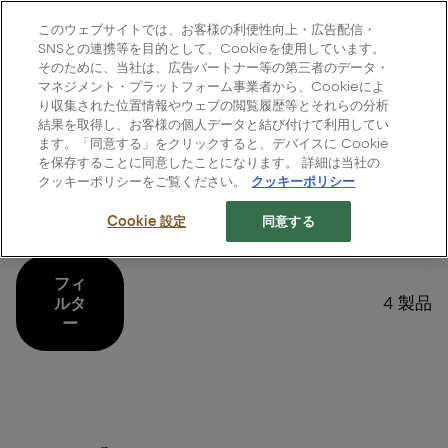
L'Oréal Professionnel Paris
このウェブサイトでは、お客様の利便性向上・広告配信・
Site Menu
SNSとの連携等を目的として、Cookieを使用しています。
そのために、当社は、広告パートナー等の第三者のデータ・
ホーム
>
すべての製品
>
ヘアケア
>
ブロンディファイアー
マネジメント・プラットフォーム事業者から、Cookieによ
り収集された位置情報やウェブの閲覧履歴等とそれらの分析
結果を取得し、お客様の個人データと結び付けて利用してい
ます。「同意する」をクリックすると、デバイスに Cookie
を保存することに同意したことになります。 詳細は当社の
クッキーポリシーをご覧ください。
クッキーポリシー
ブロンディファイアー
Cookie 設定
同意する
フィ
4 製品
ルタ
ー