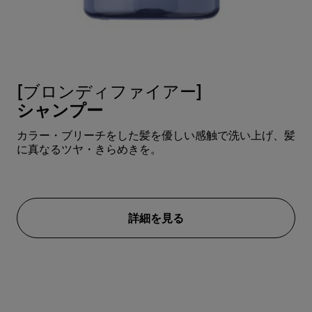
[ブロンディファイアー]
[
シャンプー
カラー・ブリーチをした髪を優しい感触で洗い上げ、髪
カ
に真なるツヤ・きらめきを。
き
ョ
詳細を見る