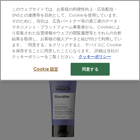
L'Oréal Professionnel Paris
このウェブサイトでは、お客様の利便性向上・広告配信・
Site Menu
SNSとの連携等を目的として、Cookieを使用しています。
そのために、当社は、広告パートナー等の第三者のデータ・
ホーム
>
すべての製品
>
ヘアケア
>
マネジメント・プラットフォーム事業者から、Cookieによ
ブロンディファイアー: コンディショナー
り収集された位置情報やウェブの閲覧履歴等とそれらの分析
結果を取得し、お客様の個人データと結び付けて利用してい
ます。「同意する」をクリックすると、デバイスに Cookie
を保存することに同意したことになります。 詳細は当社の
クッキーポリシーをご覧ください。
クッキーポリシー
Cookie 設定
同意する