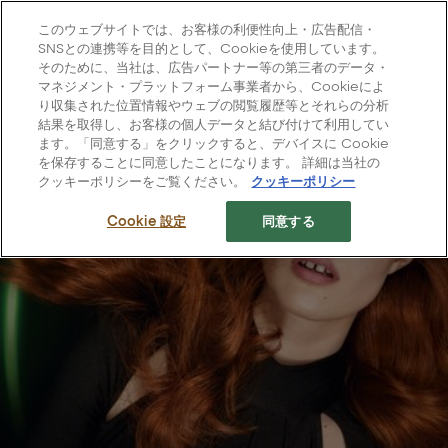
L'Oréal Professionnel Paris
このウェブサイトでは、お客様の利便性向上・広告配信・
Site Menu
SNSとの連携等を目的として、Cookieを使用しています。
そのために、当社は、広告パートナー等の第三者のデータ・
ホーム
>
国・地域の選択
マネジメント・プラットフォーム事業者から、Cookieによ
り収集された位置情報やウェブの閲覧履歴等とそれらの分析
結果を取得し、お客様の個人データと結び付けて利用してい
ます。「同意する」をクリックすると、デバイスに Cookie
を保存することに同意したことになります。 詳細は当社の
クッキーポリシーをご覧ください。
クッキーポリシー
Cookie 設定
同意する