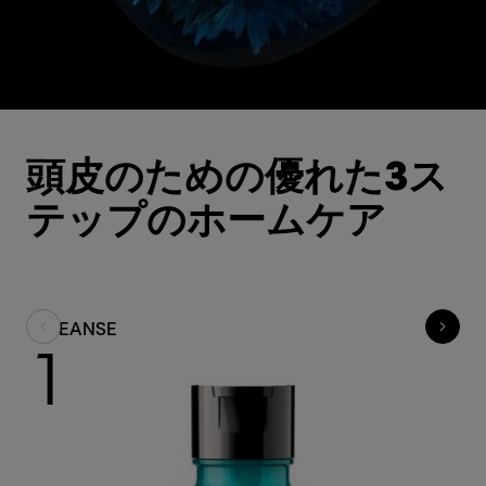
頭皮のための優れた3ス
テップのホームケア
CLEANSE
T
1