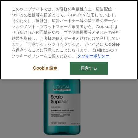
L'Oréal Professionnel Paris
このウェブサイトでは、お客様の利便性向上・広告配信・
Site Menu
SNSとの連携等を目的として、Cookieを使用しています。
そのために、当社は、広告パートナー等の第三者のデータ・
ホーム
>
すべての製品
>
ヘアケア
>
マネジメント・プラットフォーム事業者から、Cookieによ
スカルプ アドバンス：シャンプー
り収集された位置情報やウェブの閲覧履歴等とそれらの分析
結果を取得し、お客様の個人データと結び付けて利用してい
ます。「同意する」をクリックすると、デバイスに Cookie
を保存することに同意したことになります。 詳細は当社の
クッキーポリシーをご覧ください。
クッキーポリシー
Cookie 設定
同意する