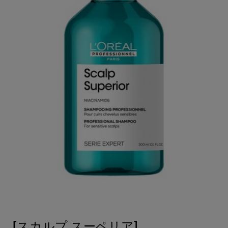
[スカルプ スーペリア]
[