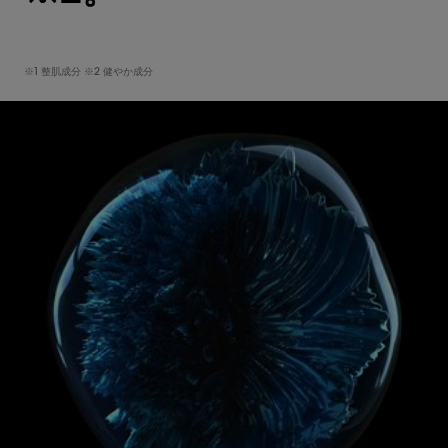
※1 整肌成分 ※2 健やか成分