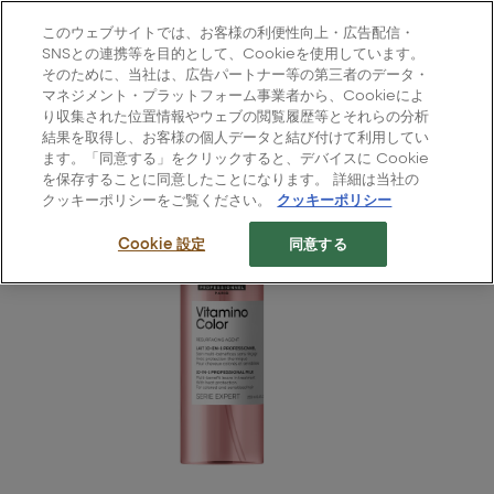
L'Oréal Professionnel Paris
このウェブサイトでは、お客様の利便性向上・広告配信・
Site Menu
SNSとの連携等を目的として、Cookieを使用しています。
そのために、当社は、広告パートナー等の第三者のデータ・
ホーム
>
すべての製品
>
ヘアケア
>
ビタミノカラー: ミスト
マネジメント・プラットフォーム事業者から、Cookieによ
り収集された位置情報やウェブの閲覧履歴等とそれらの分析
結果を取得し、お客様の個人データと結び付けて利用してい
ます。「同意する」をクリックすると、デバイスに Cookie
を保存することに同意したことになります。 詳細は当社の
クッキーポリシーをご覧ください。
クッキーポリシー
Cookie 設定
同意する